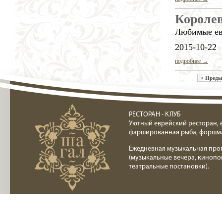
Королев
Любимые евр
2015-10-22
подробнее →
< Пред
Ресторан клуб Шагал
РЕСТОРАН - КЛУБ
Уютный еврейский ресторан, 
фаршированная рыба, форшм
Ежедневная музыкальная про
(музыкальные вечера, кинопо
театральные постановки).