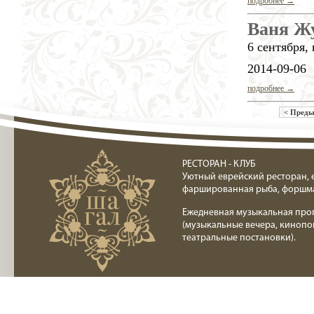
подробнее →
Ваня Жу
6 сентября, 
2014-09-06
подробнее →
< Пред
Ресторан клуб Шагал
РЕСТОРАН - КЛУБ
Уютный еврейский ресторан, 
фаршированная рыба, форшм
Ежедневная музыкальная про
(музыкальные вечера, кинопо
театральные постановки).