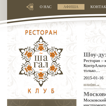
О НАС
АФИША
КОНТА
Шоу-ду
Ресторан –
КонтрАльтос
только…
2015-01-16
подробнее →
Москов
Московский
инструмент