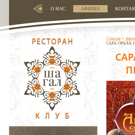
О НАС
АФИША
КОНТА
Главная
>
Афи
САРА ОРБАХ 
САР
П