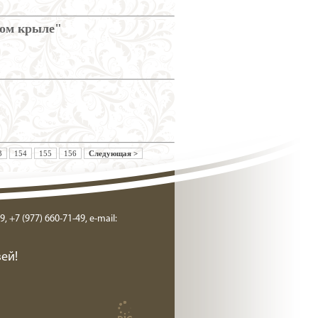
ном крыле"
3
154
155
156
Следующая >
9, +7 (977) 660-71-49, e-mail:
ей!