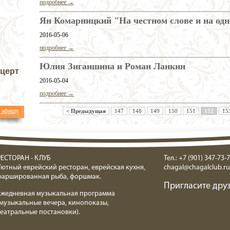
подробнее →
Ян Комарницкий "На честном слове и на од
2016-05-06
подробнее →
Юлия Зиганшина и Роман Ланкин
нцерт
2016-05-04
подробнее →
ь афишу
< Предыдущая
147
148
149
150
151
152
15
РЕСТОРАН - КЛУБ
Тел.: +7 (901) 347-73-7
Уютный еврейский ресторан, еврейская кухня,
chagal@chagalclub.ru
фаршированная рыба, форшмак.
Пригласите друз
Ежедневная музыкальная программа
(музыкальные вечера, кинопоказы,
театральные постановки).