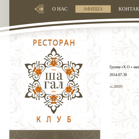
О НАС
АФИША
КОНТА
Группа «X.O.» нап
2014-07-30
← назад