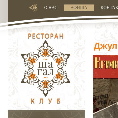
О НАС
АФИША
КОНТА
Джул