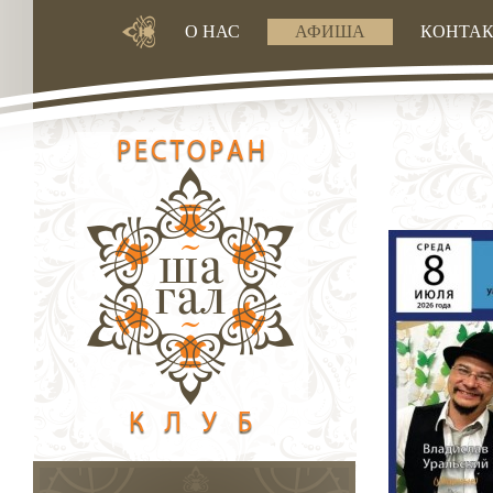
О НАС
АФИША
КОНТА