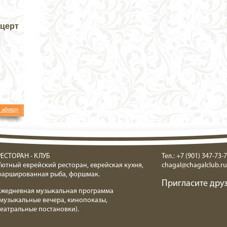
нцерт
ь афишу
РЕСТОРАН - КЛУБ
Тел.: +7 (901) 347-73-7
Уютный еврейский ресторан, еврейская кухня,
chagal@chagalclub.ru
фаршированная рыба, форшмак.
Пригласите друз
Ежедневная музыкальная программа
(музыкальные вечера, кинопоказы,
театральные постановки).