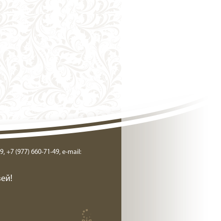
9, +7 (977) 660-71-49, e-mail:
ей!