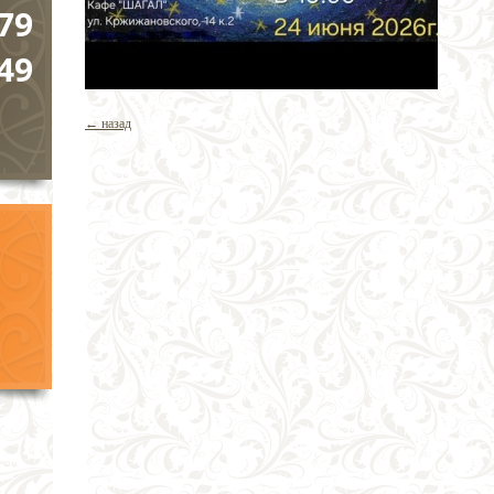
79
49
← назад