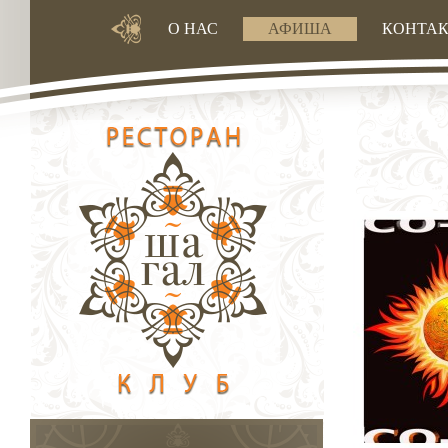
О НАС
АФИША
КОНТА