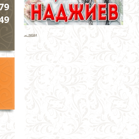
79
49
← назад