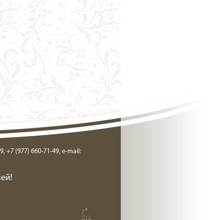
9, +7 (977) 660-71-49, e-mail:
ей!