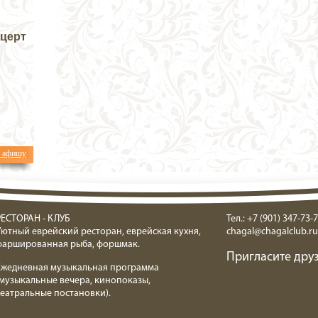
нцерт
ь афишу
РЕСТОРАН - КЛУБ
Тел.: +7 (901) 347-73-7
Уютный еврейский ресторан, еврейская кухня,
chagal@chagalclub.ru
фаршированная рыба, форшмак.
Пригласите друз
Ежедневная музыкальная программа
(музыкальные вечера, кинопоказы,
театральные постановки).