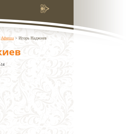
>
Афиша
>
Игорь Наджиев
жиев
-14