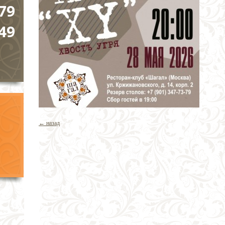
79
49
← назад