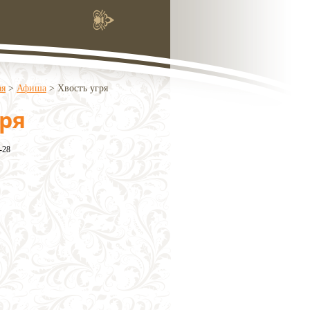
ая
>
Афиша
>
Хвостъ угря
гря
-28