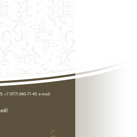
9, +7 (977) 660-71-49, e-mail:
ей!