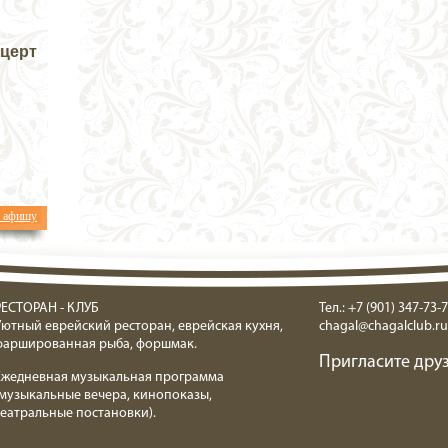
нцерт
ь афишу
РЕСТОРАН - КЛУБ
Тел.: +7 (901) 347-73-7
Уютный еврейский ресторан, еврейская кухня,
chagal@chagalclub.ru
фаршированная рыба, форшмак.
Пригласите друз
Ежедневная музыкальная программа
(музыкальные вечера, кинопоказы,
театральные постановки).