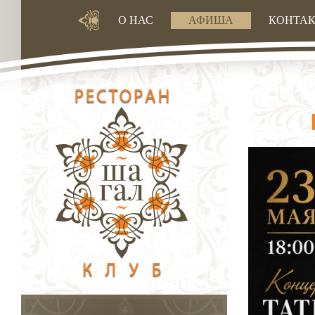
О НАС
АФИША
КОНТА