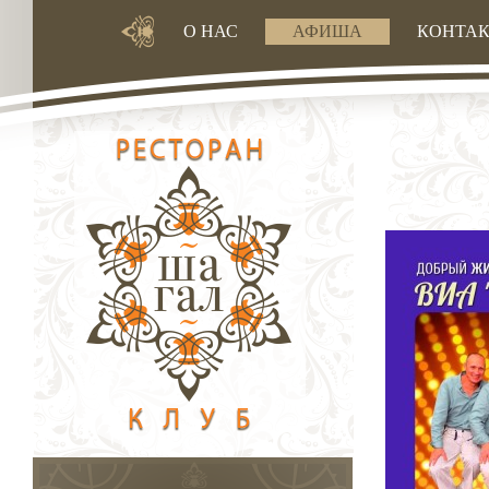
О НАС
АФИША
КОНТА