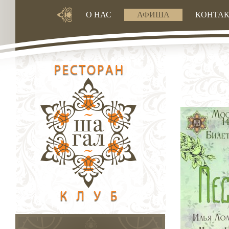
О НАС
АФИША
КОНТА