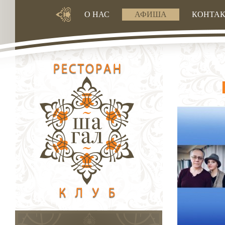
О НАС
АФИША
КОНТА