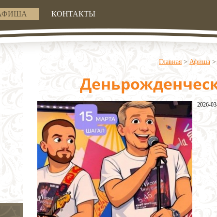
АФИША
КОНТАКТЫ
Главная
>
Афиша
Деньрожденческ
2026-03