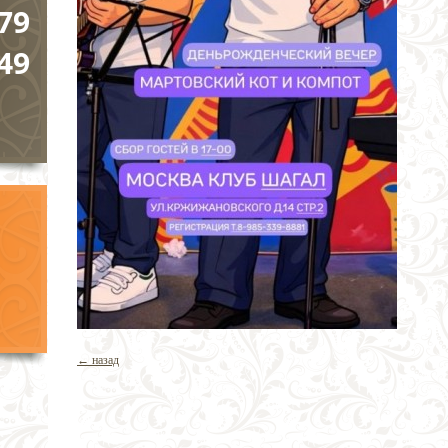
79
49
← назад