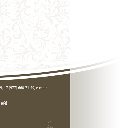
9, +7 (977) 660-71-49, e-mail:
ей!