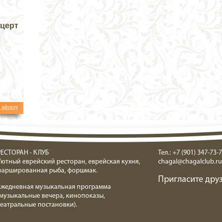
нцерт
ь афишу
РЕСТОРАН - КЛУБ
Тел.: +7 (901) 347-73-7
Уютный еврейский ресторан, еврейская кухня,
chagal@chagalclub.ru
фаршированная рыба, форшмак.
Пригласите друз
Ежедневная музыкальная программа
(музыкальные вечера, кинопоказы,
театральные постановки).