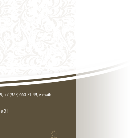
9, +7 (977) 660-71-49, e-mail:
ей!