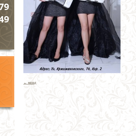
79
49
← назад