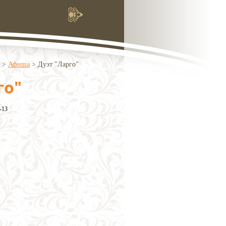
>
Афиша
>
Дуэт "Ларго"
го"
-13