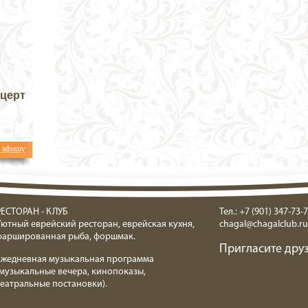
нцерт
ь афишу
РЕСТОРАН - КЛУБ
Тел.: +7 (901) 347-73-7
Уютный еврейский ресторан, еврейская кухня,
chagal@chagalclub.ru
фаршированная рыба, форшмак.
Пригласите друз
Ежедневная музыкальная программа
(музыкальные вечера, кинопоказы,
театральные постановки).