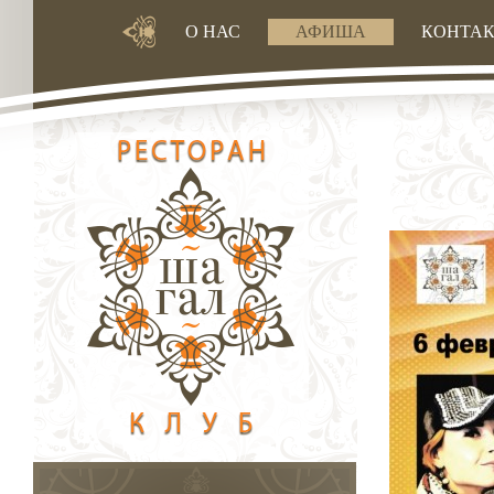
О НАС
АФИША
КОНТА