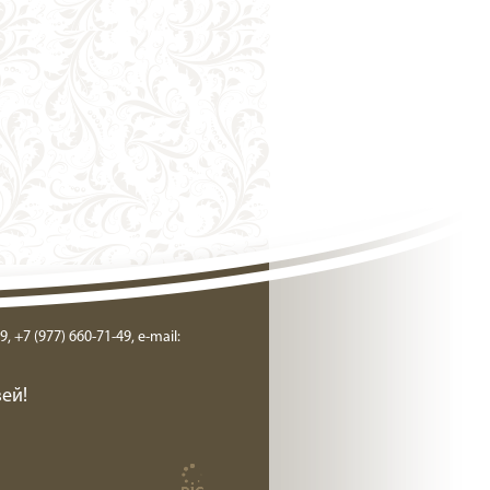
9, +7 (977) 660-71-49, e-mail:
ей!