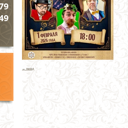
79
49
← назад