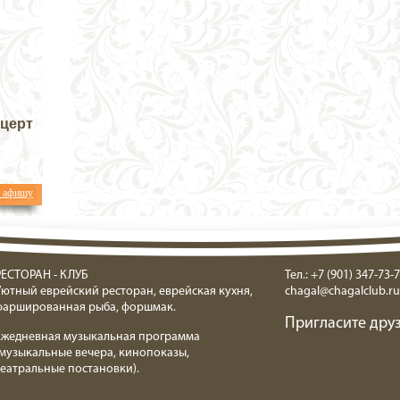
нцерт
ь афишу
РЕСТОРАН - КЛУБ
Тел.: +7 (901) 347-73-7
Уютный еврейский ресторан, еврейская кухня,
chagal@chagalclub.ru
фаршированная рыба, форшмак.
Пригласите друз
Ежедневная музыкальная программа
(музыкальные вечера, кинопоказы,
театральные постановки).