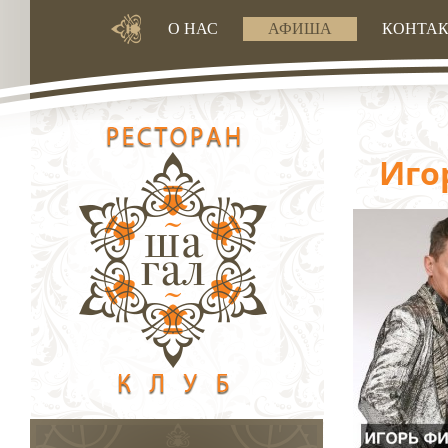
О НАС
АФИША
КОНТА
Иго