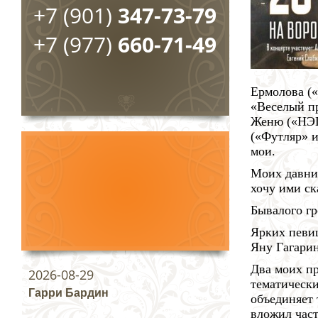
+7 (901)
347-73-79
+7 (977)
660-71-49
Ермолова (
«Веселый п
Женю («НЭП
(«Футляр» и
мои.
Моих давни
хочу ими ск
Бывалого гр
Ярких певиц
Яну Гагарин
Два моих п
2026-08-29
тематическ
Гарри Бардин
объединяет 
вложил част