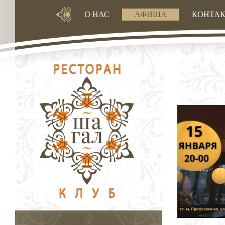
О НАС
АФИША
КОНТА