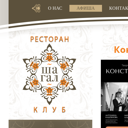
О НАС
АФИША
КОНТА
Ко