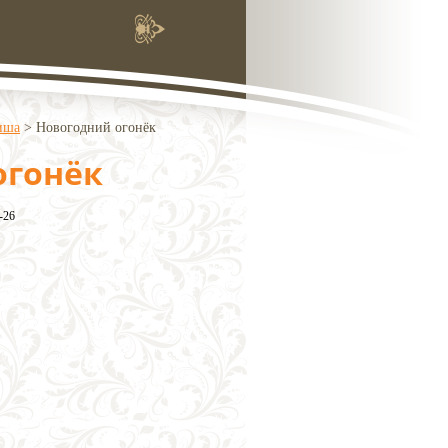
иша
>
Новогодний огонёк
огонёк
-26