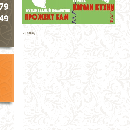
79
49
← назад