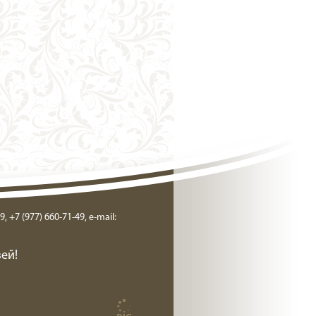
9, +7 (977) 660-71-49, e-mail:
ей!