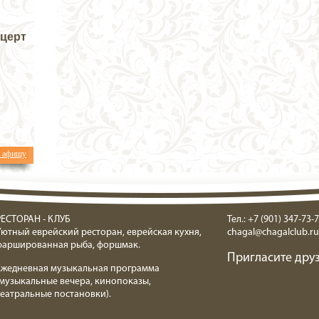
нцерт
ь афишу
РЕСТОРАН - КЛУБ
Тел.: +7 (901) 347-73-7
Уютный еврейский ресторан, еврейская кухня,
chagal@chagalclub.ru
фаршированная рыба, форшмак.
Пригласите друз
Ежедневная музыкальная программа
(музыкальные вечера, кинопоказы,
театральные постановки).