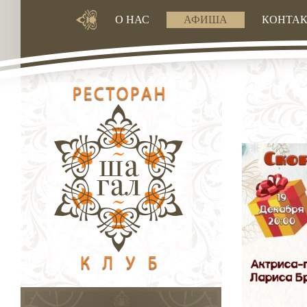
О НАС
АФИША
КОНТА