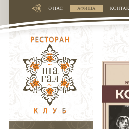
О НАС
АФИША
КОНТА