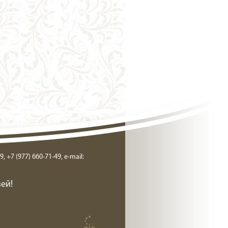
9, +7 (977) 660-71-49, e-mail:
ей!