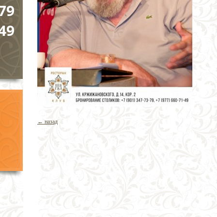
79
49
← назад