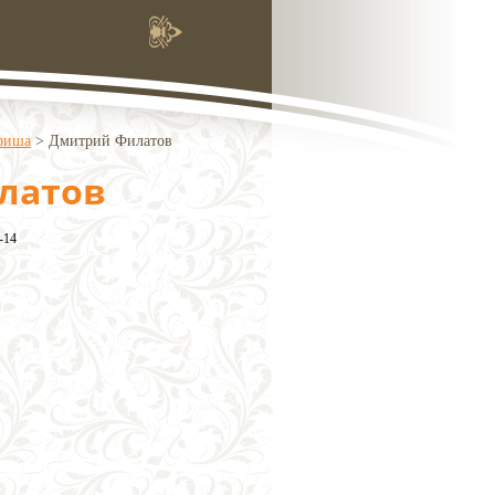
фиша
>
Дмитрий Филатов
латов
-14