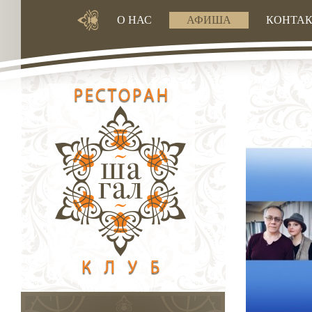
О НАС
АФИША
КОНТА