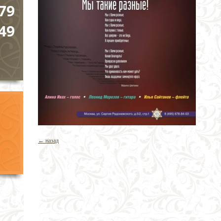
79
49
← назад