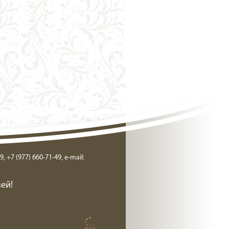
9, +7 (977) 660-71-49, e-mail:
ей!