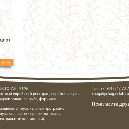
нцерт
ь афишу
РЕСТОРАН - КЛУБ
Тел.: +7 (901) 347-73-7
Уютный еврейский ресторан, еврейская кухня,
chagal@chagalclub.ru
фаршированная рыба, форшмак.
Пригласите друз
Ежедневная музыкальная программа
(музыкальные вечера, кинопоказы,
театральные постановки).