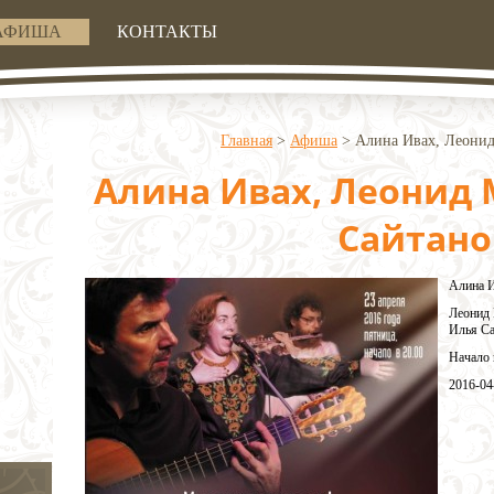
АФИША
КОНТАКТЫ
Главная
>
Афиша
>
Алина Ивах, Леонид
Алина Ивах, Леонид 
Сайтано
Алина 
Леонид 
Илья Са
Начало 
2016-04