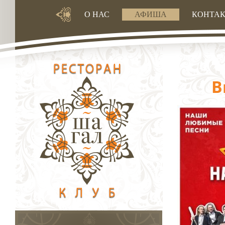
О НАС
АФИША
КОНТА
В