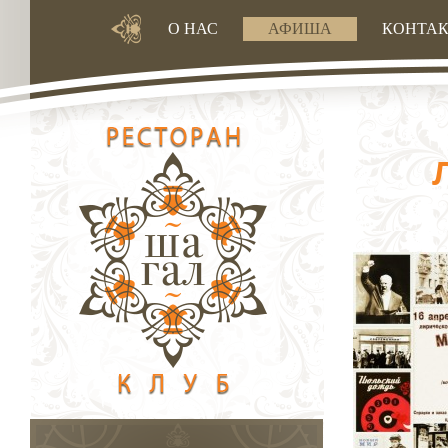
О НАС
АФИША
КОНТА