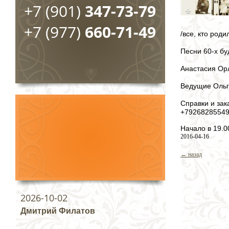
+7 (901)
347-73-79
+7 (977)
660-71-49
/все, кто род
Песни 60-х бу
Анастасия Орл
Ведущие Ольг
Справки и зак
+79268285549
Начало в 19.0
2016-04-16
← назад
2026-10-02
Дмитрий Филатов