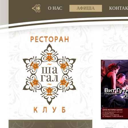
О НАС
АФИША
КОНТА