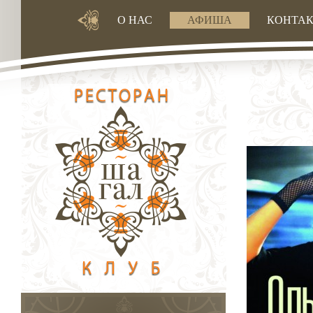
О НАС
АФИША
КОНТА