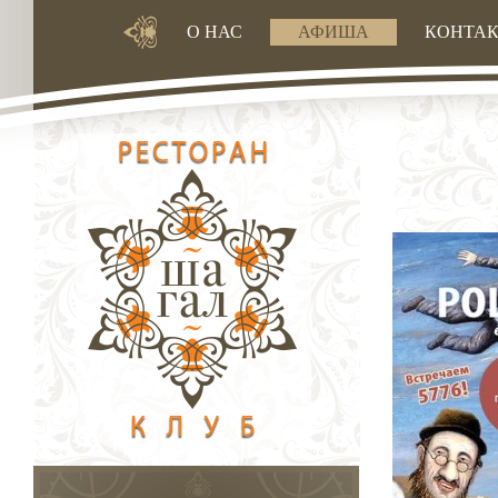
О НАС
АФИША
КОНТА