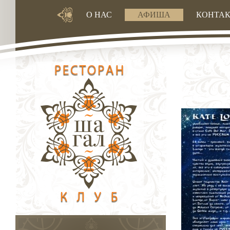
О НАС
АФИША
КОНТА