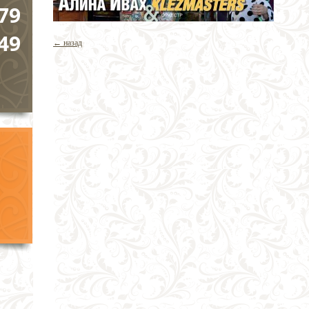
79
49
← назад