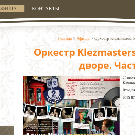
АФИША
КОНТАКТЫ
Главная
>
Афиша
>
Оркестр Klezmasters. 
Оркестр Klezmasters
дворе. Част
22 июля
Klezmast
Вход пл
2015-07