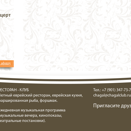
нцерт
ь афишу
РЕСТОРАН - КЛУБ
Тел.: +7 (901) 347-73-7
Уютный еврейский ресторан, еврейская кухня,
chagal@chagalclub.ru
фаршированная рыба, форшмак.
Пригласите друз
Ежедневная музыкальная программа
(музыкальные вечера, кинопоказы,
театральные постановки).