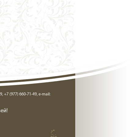
9, +7 (977) 660-71-49, e-mail:
ей!