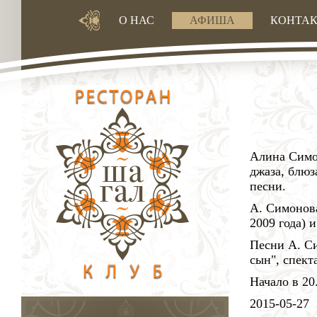
О НАС
АФИША
КОНТА
Алина Симон
джаза, блюз
песни.
А. Симонова
2009 года) 
Песни А. Си
сын", спект
Начало в 20
2015-05-27