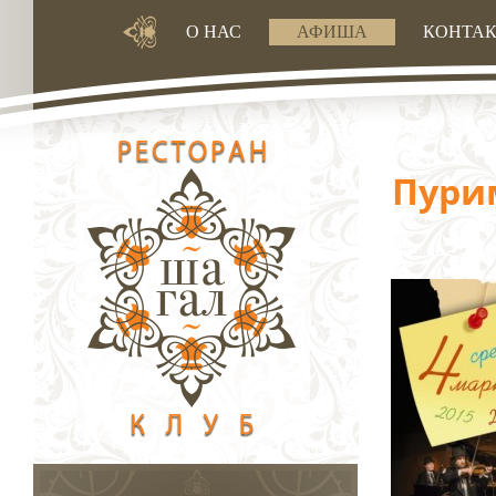
О НАС
АФИША
КОНТА
Пурим