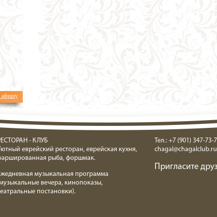
ь афишу
РЕСТОРАН - КЛУБ
Тел.: +7 (901) 347-73-7
Уютный еврейский ресторан, еврейская кухня,
chagal@chagalclub.ru
фаршированная рыба, форшмак.
Пригласите друз
Ежедневная музыкальная программа
(музыкальные вечера, кинопоказы,
театральные постановки).