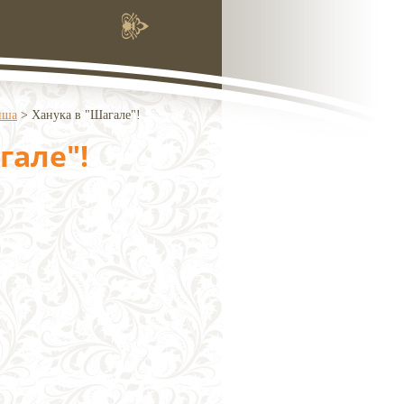
иша
>
Ханука в "Шагале"!
гале"!