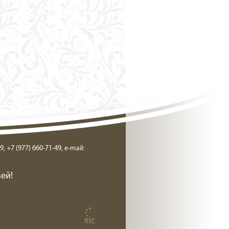
9, +7 (977) 660-71-49, e-mail:
ей!