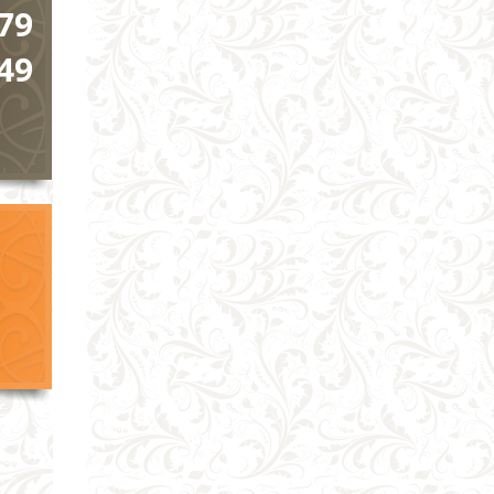
79
49